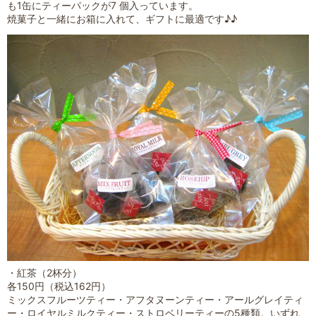
も1缶にティーパックが7 個入っています。
焼菓子と一緒にお箱に入れて、ギフトに最適です♪♪
・紅茶（2杯分）
各150円（税込162円）
ミックスフルーツティー・アフタヌーンティー・アールグレイティ
ー・ロイヤルミルクティー・ストロベリーティーの5種類。いずれ