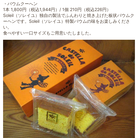
・バウムクーへン
1本 1,800円（税込1,944円）/ 1個 210円（税込226円）
Soleil（ソレイユ）独自の製法でふんわりと焼き上げた板状バウムク
ーヘンです。Soleil（ソレイユ）特製バウムの味をお楽しみくださ
い。
食べやすい一口サイズもご用意いたしました。