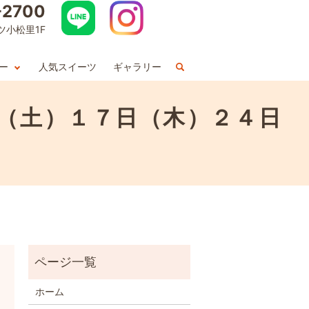
-2700
ツ小松里1F
ー
人気スイーツ
ギャラリー
日（土）１７日（木）２４日
ホーム